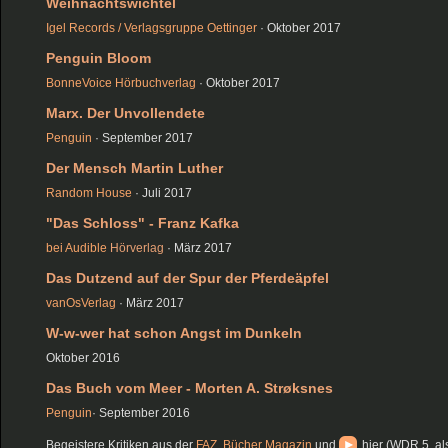
Weihnachtswichtel
Igel Records / Verlagsgruppe Oettinger
· Oktober 2017
Penguin Bloom
BonneVoice Hörbuchverlag
· Oktober 2017
Marx. Der Unvollendete
Penguin
· September 2017
Der Mensch Martin Luther
Random House
· Juli 2017
"Das Schloss" - Franz Kafka
bei Audible
Hörverlag
· März 2017
Das Dutzend auf der Spur der Pferdeäpfel
vanOsVerlag
· März 2017
W-w-wer hat schon Angst im Dunkeln
Oktober 2016
Das Buch vom Meer - Morten A. Strøksnes
Penguin
· September 2016
Begeistere Kritiken aus der
FAZ
,
Bücher Magazin
und
hier (WDR 5, al