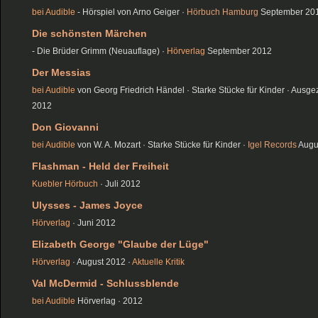
bei Audible
- Hörspiel von Arno Geiger ·
Hörbuch Hamburg
September 20
Die schönsten Märchen
- Die Brüder Grimm (Neuauflage) ·
Hörverlag
September 2012
Der Messias
bei Audible
von Georg Friedrich Händel · Starke Stücke für Kinder · Aus
2012
Don Giovanni
bei Audible
von W. A. Mozart · Starke Stücke für Kinder ·
Igel Records
Augu
Flashman - Held der Freiheit
Kuebler Hörbuch
· Juli 2012
Ulysses - James Joyce
Hörverlag
· Juni 2012
Elizabeth George "Glaube der Lüge"
Hörverlag
· August 2012 ·
Aktuelle Kritik
Val McDermid - Schlussblende
bei Audible
Hörverlag · 2012